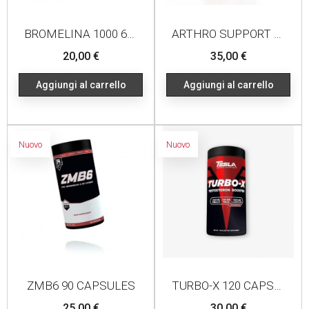
BROMELINA 1000 60 COMPRESSE
ARTHRO SUPPORT 60 CPR
Prezzo
Prezzo
20,00 €
35,00 €
Aggiungi al carrello
Aggiungi al carrello
Nuovo
Nuovo
ZMB6 90 CAPSULES
TURBO-X 120 CAPSULES
Prezzo
Prezzo
25,00 €
30,00 €