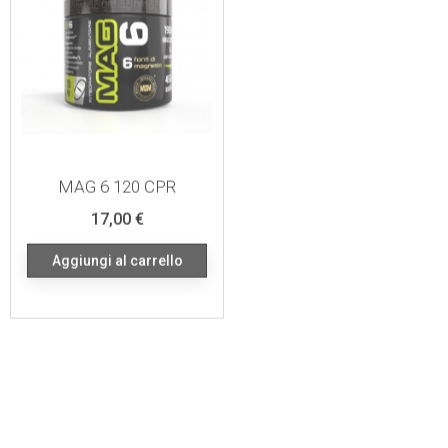
MAG 6 120 CPR
MACA 500 PLUS 60 CPS
Prezzo
Prezzo
17,00 €
20,00 €
Aggiungi al carrello
Aggiungi al carrello