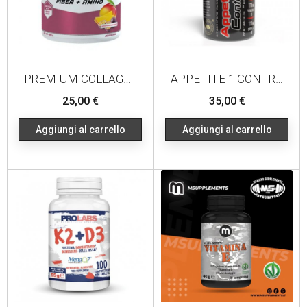
PREMIUM COLLAGEN 450G MANGO MARACUJA
APPETITE 1 CONTROL 60 CPR
Prezzo
Prezzo
25,00 €
35,00 €
Aggiungi al carrello
Aggiungi al carrello