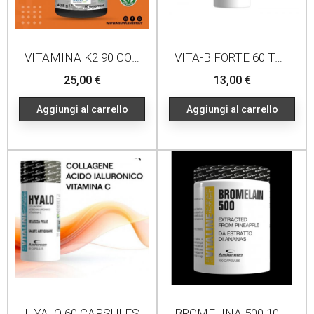
VITAMINA K2 90 COMPRESSE
VITA-B FORTE 60 TABLETS
Prezzo
Prezzo
25,00 €
13,00 €
Aggiungi al carrello
Aggiungi al carrello
HYALO 60 CAPSULES
BROMELINA 500 100 CAPSULE