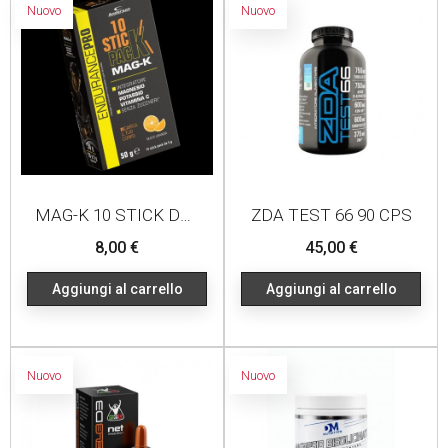
Nuovo
Nuovo
MAG-K 10 STICK DA 5G ARANCIA
ZDA TEST 66 90 CPS
Prezzo
Prezzo
8,00 €
45,00 €
Aggiungi al carrello
Aggiungi al carrello
Nuovo
Nuovo